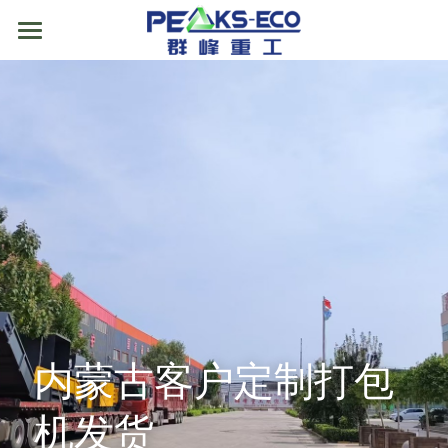
首页
关于我们
产品展示
案例方案
垃圾中转站设备
筛分设备
智能式移动垃圾压缩设备
新闻动态
撕碎机
水平式垃圾压缩设备
磁选机
视频中心
输送机
地理式垃圾压缩设备
风选机
单轴撕碎机
售后服务
内蒙古客户定制打包
废旧家电拆解设备
垃圾压缩站房
滚筒筛
双轴撕碎机
螺旋输送机
联系我们
机发货
废塑料精细分拣线
竖式垃圾压缩中转站设备
复合筛
撕碎机配件
链板输送机