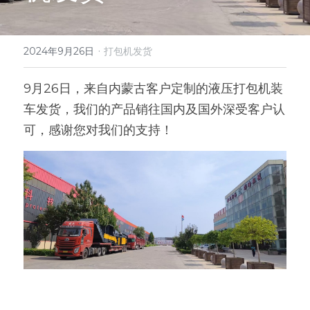
EN
矿泉水瓶回收处理设备
弹跳筛
皮带输送机
·
2024年9月26日
打包机发货
光伏板回收处理设备
碟选筛
9月26日，来自内蒙古客户定制的液压打包机装
废旧轮胎处理设备
车发货，我们的产品销往国内及国外深受客户认
报废汽车拆解线设备
可，感谢您对我们的支持！