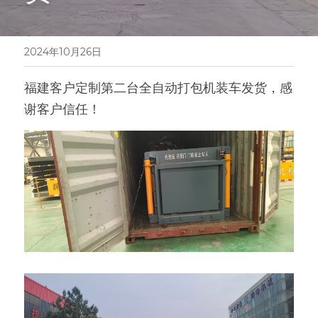
EN
矿泉水瓶回收处理设备
弹跳筛
皮带输送机
2024年10月26日
光伏板回收处理设备
碟选筛
福建客户定制第二台全自动打包机装车发货，感
废旧轮胎处理设备
谢客户信任！
报废汽车拆解线设备