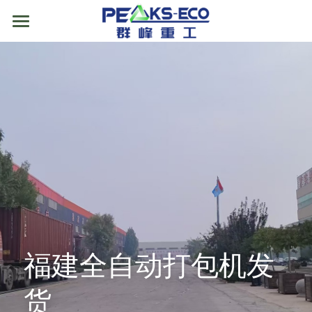
首页
关于我们
产品展示
案例方案
垃圾中转站设备
筛分设备
智能式移动垃圾压缩设备
新闻动态
撕碎机
水平式垃圾压缩设备
磁选机
视频中心
输送机
地理式垃圾压缩设备
风选机
单轴撕碎机
售后服务
福建全自动打包机发
废旧家电拆解设备
垃圾压缩站房
滚筒筛
双轴撕碎机
螺旋输送机
联系我们
货
废塑料精细分拣线
竖式垃圾压缩中转站设备
复合筛
撕碎机配件
链板输送机