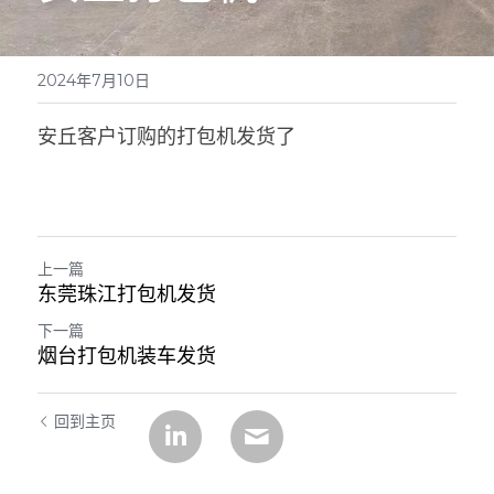
EN
矿泉水瓶回收处理设备
弹跳筛
皮带输送机
2024年7月10日
光伏板回收处理设备
碟选筛
安丘客户订购的打包机发货了
废旧轮胎处理设备
报废汽车拆解线设备
上一篇
东莞珠江打包机发货
下一篇
烟台打包机装车发货
回到主页