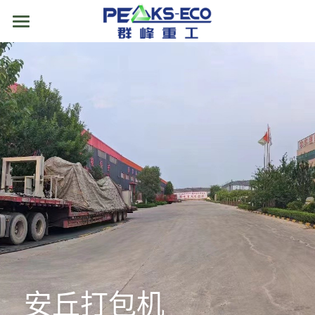
首页
关于我们
产品展示
案例方案
垃圾中转站设备
筛分设备
智能式移动垃圾压缩设备
新闻动态
撕碎机
水平式垃圾压缩设备
磁选机
视频中心
输送机
地理式垃圾压缩设备
风选机
单轴撕碎机
售后服务
废旧家电拆解设备
垃圾压缩站房
滚筒筛
双轴撕碎机
螺旋输送机
联系我们
安丘打包机
废塑料精细分拣线
竖式垃圾压缩中转站设备
复合筛
撕碎机配件
链板输送机