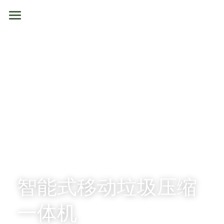
首页
关于我们
产品展示
案例方案
垃圾中转站设备
筛分设备
智能式移动垃圾压缩设备
新闻动态
撕碎机
水平式垃圾压缩设备
磁选机
视频中心
输送机
地理式垃圾压缩设备
风选机
单轴撕碎机
售后服务
智能式移动垃圾压缩
废旧家电拆解设备
垃圾压缩站房
滚筒筛
双轴撕碎机
螺旋输送机
联系我们
一体机
废塑料精细分拣线
竖式垃圾压缩中转站设备
复合筛
撕碎机配件
链板输送机