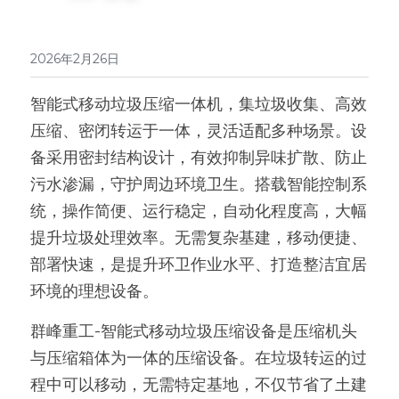
EN
矿泉水瓶回收处理设备
弹跳筛
皮带输送机
2026年2月26日
光伏板回收处理设备
碟选筛
智能式移动垃圾压缩一体机，集垃圾收集、高效
废旧轮胎处理设备
压缩、密闭转运于一体，灵活适配多种场景。设
报废汽车拆解线设备
备采用密封结构设计，有效抑制异味扩散、防止
污水渗漏，守护周边环境卫生。搭载智能控制系
统，操作简便、运行稳定，自动化程度高，大幅
提升垃圾处理效率。无需复杂基建，移动便捷、
部署快速，是提升环卫作业水平、打造整洁宜居
环境的理想设备。
群峰重工-智能式移动垃圾压缩设备是压缩机头
与压缩箱体为一体的压缩设备。在垃圾转运的过
程中可以移动，无需特定基地，不仅节省了土建